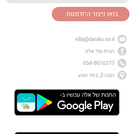
ella@dao4u.co.il
הבית של אלה
054-8010377
נגבה 2, באר שבע