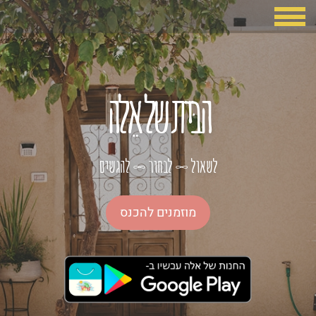
הבּית של אֵלה
לשאול
לבחור
להגשים
∞
∞
מוזמנים להכנס