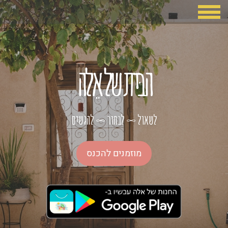
הבּית של אֵלה
לשאול
לבחור
להגשים
∞
∞
מוזמנים להכנס