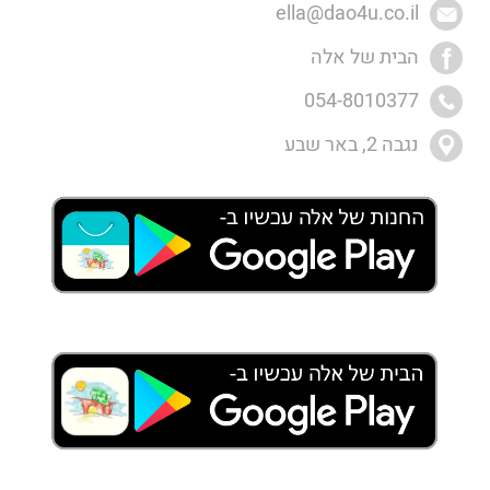
ella@dao4u.co.il
הבית של אלה
054-8010377
נגבה 2, באר שבע