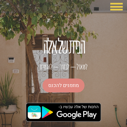
הבּית של אֵלה
לשאול
לבחור
להגשים
∞
∞
מוזמנים להכנס