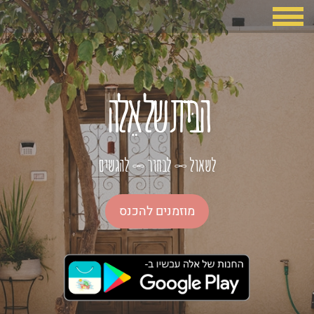
הבּית של אֵלה
לשאול
לבחור
להגשים
∞
∞
מוזמנים להכנס